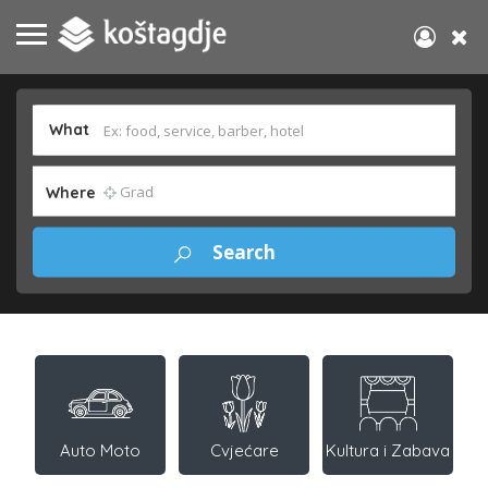
What
Where
Auto Moto
Cvjećare
Kultura i Zabava