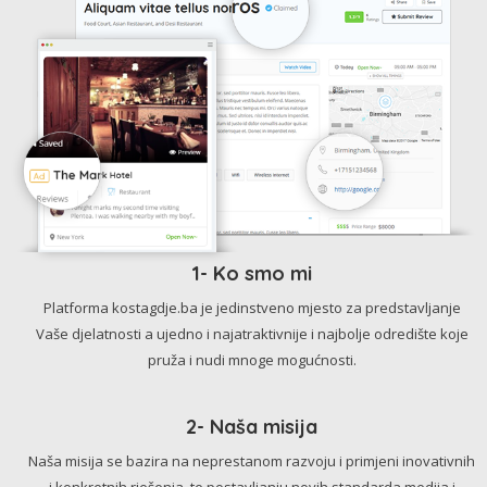
1- Ko smo mi
Platforma kostagdje.ba je jedinstveno mjesto za predstavljanje
Vaše djelatnosti a ujedno i najatraktivnije i najbolje odredište koje
pruža i nudi mnoge mogućnosti.
2- Naša misija
Naša misija se bazira na neprestanom razvoju i primjeni inovativnih
i konkretnih rješenja, te postavljanju novih standarda medija i