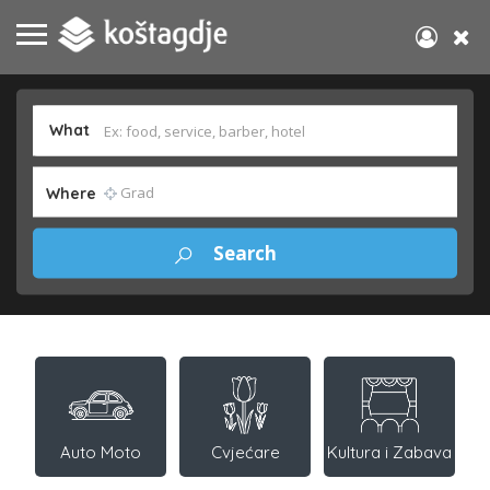
What
Where
Auto Moto
Cvjećare
Kultura i Zabava