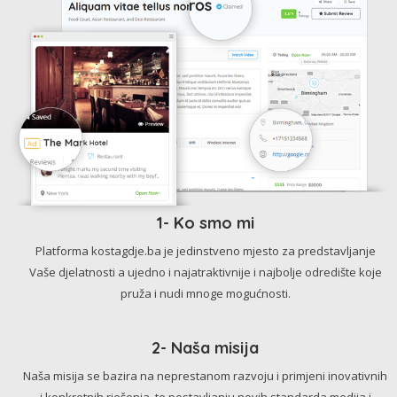
1- Ko smo mi
Platforma kostagdje.ba je jedinstveno mjesto za predstavljanje
Vaše djelatnosti a ujedno i najatraktivnije i najbolje odredište koje
pruža i nudi mnoge mogućnosti.
2- Naša misija
Naša misija se bazira na neprestanom razvoju i primjeni inovativnih
i konkretnih rješenja, te postavljanju novih standarda medija i