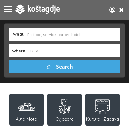
What
Where
Auto Moto
Cvjećare
Kultura i Zabava