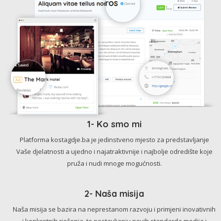
1- Ko smo mi
Platforma kostagdje.ba je jedinstveno mjesto za predstavljanje
Vaše djelatnosti a ujedno i najatraktivnije i najbolje odredište koje
pruža i nudi mnoge mogućnosti.
2- Naša misija
Naša misija se bazira na neprestanom razvoju i primjeni inovativnih
i konkretnih rješenja, te postavljanju novih standarda medija i