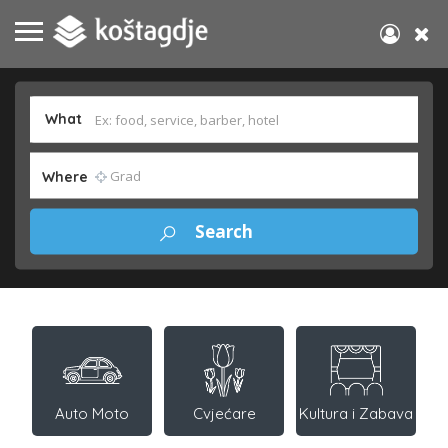
What
Where
Auto Moto
Cvjećare
Kultura i Zabava