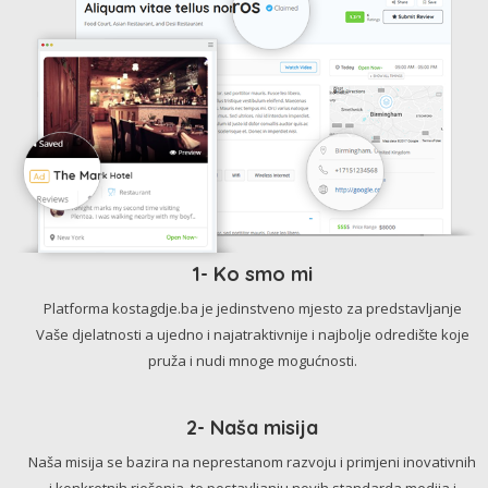
1- Ko smo mi
Platforma kostagdje.ba je jedinstveno mjesto za predstavljanje
Vaše djelatnosti a ujedno i najatraktivnije i najbolje odredište koje
pruža i nudi mnoge mogućnosti.
2- Naša misija
Naša misija se bazira na neprestanom razvoju i primjeni inovativnih
i konkretnih rješenja, te postavljanju novih standarda medija i