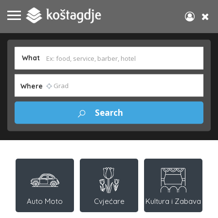
What
Where
Auto Moto
Cvjećare
Kultura i Zabava