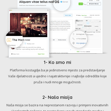
1- Ko smo mi
Platforma kostagdje.ba je jedinstveno mjesto za predstavljanje
Vaše djelatnosti a ujedno i najatraktivnije i najbolje odredište koje
pruža i nudi mnoge mogućnosti.
2- Naša misija
Naša misija se bazira na neprestanom razvoju i primjeni inovativnih
i konkretnih rješenja, te postavljanju novih standarda medija i