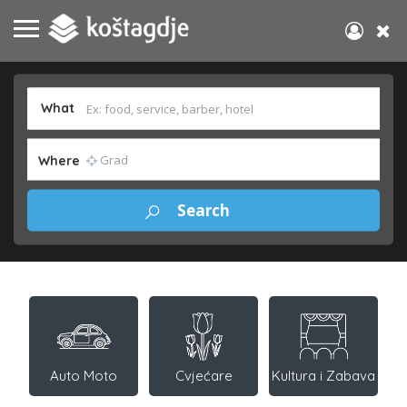
What
Where
Auto Moto
Cvjećare
Kultura i Zabava