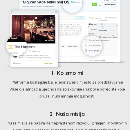
1- Ko smo mi
Platforma kostagdje.ba je jedinstveno mjesto za predstavljanje
Vaše djelatnosti a ujedno i najatraktivnije i najbolje odredište koje
pruža i nudi mnoge mogućnosti.
2- Naša misija
Naša misija se bazira na neprestanom razvoju i primjeni inovativnih
i konkretnih rješenja, te postavljanju novih standarda medija i