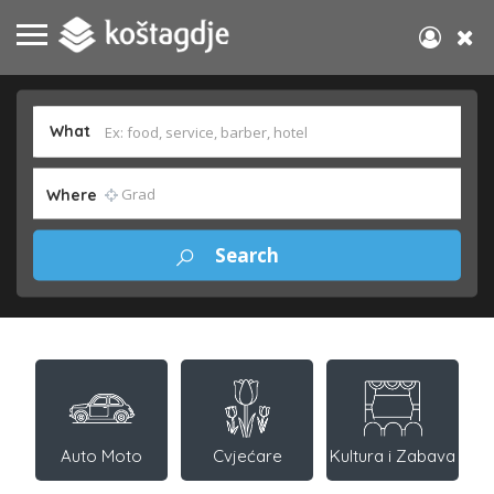
What
Where
Auto Moto
Cvjećare
Kultura i Zabava