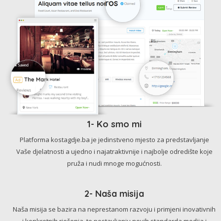
1- Ko smo mi
Platforma kostagdje.ba je jedinstveno mjesto za predstavljanje
Vaše djelatnosti a ujedno i najatraktivnije i najbolje odredište koje
pruža i nudi mnoge mogućnosti.
2- Naša misija
Naša misija se bazira na neprestanom razvoju i primjeni inovativnih
i konkretnih rješenja, te postavljanju novih standarda medija i