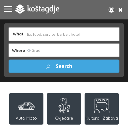
What
Where
Auto Moto
Cvjećare
Kultura i Zabava