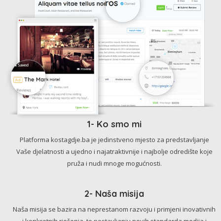
1- Ko smo mi
Platforma kostagdje.ba je jedinstveno mjesto za predstavljanje
Vaše djelatnosti a ujedno i najatraktivnije i najbolje odredište koje
pruža i nudi mnoge mogućnosti.
2- Naša misija
Naša misija se bazira na neprestanom razvoju i primjeni inovativnih
i konkretnih rješenja, te postavljanju novih standarda medija i