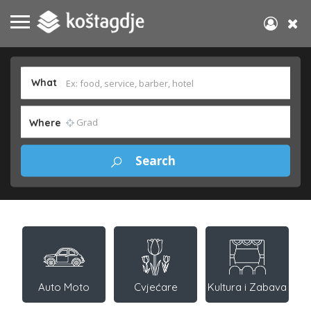
What
Where
Auto Moto
Cvjećare
Kultura i Zabava