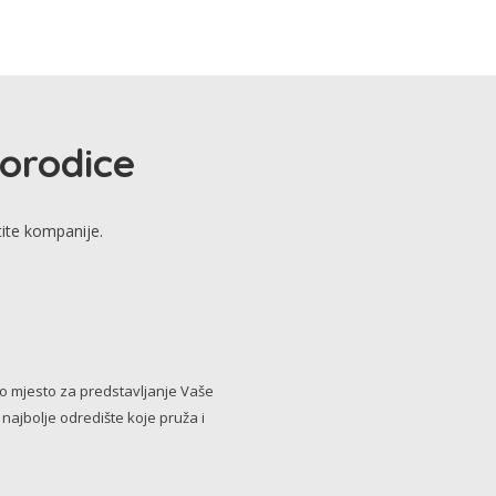
porodice
tite kompanije.
no mjesto za predstavljanje Vaše
i najbolje odredište koje pruža i