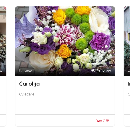
ew
Preview
Save
Čarolija
I
Cvjećare
C
!
Day Off!