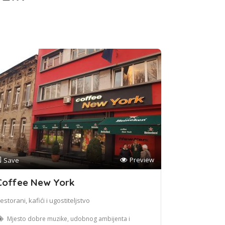
Preview
Save
Coffee New York
estorani, kafići i ugostiteljstvo
Mjesto dobre muzike, udobnog ambijenta i