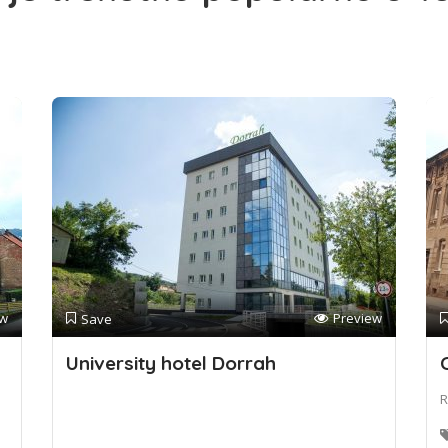
ew
Preview
Save
University hotel Dorrah
R