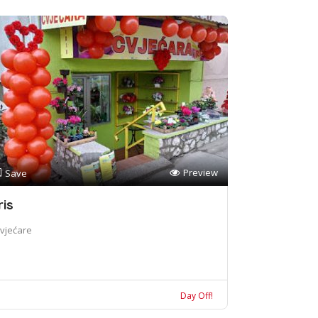
Preview
Save
ris
vjećare
Day Off!