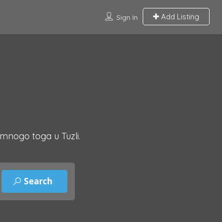
Add Listing
Sign In
 mnogo toga u Tuzli.