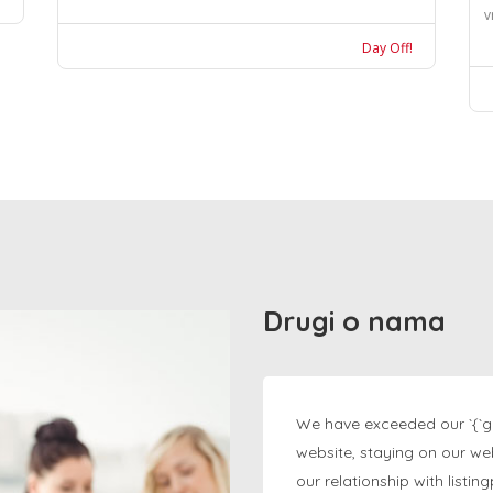
v
Day Off!
Drugi o nama
We have exceeded our `{`g
website, staying on our we
our relationship with listi