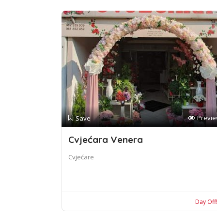
Previ
Save
Cvjećara Venera
Cvjećare
Day Off