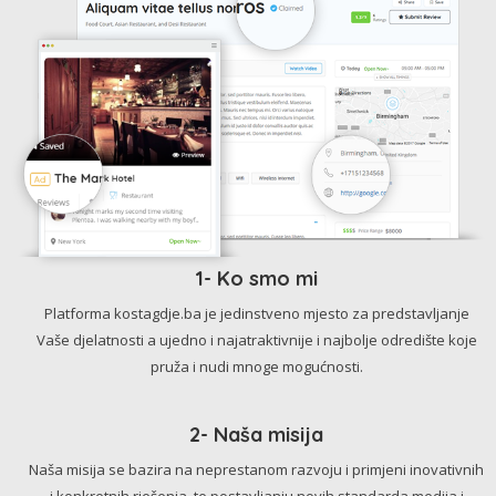
1- Ko smo mi
Platforma kostagdje.ba je jedinstveno mjesto za predstavljanje
Vaše djelatnosti a ujedno i najatraktivnije i najbolje odredište koje
pruža i nudi mnoge mogućnosti.
2- Naša misija
Naša misija se bazira na neprestanom razvoju i primjeni inovativnih
i konkretnih rješenja, te postavljanju novih standarda medija i