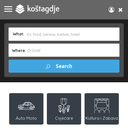
What
Where
Auto Moto
Cvjećare
Kultura i Zabava