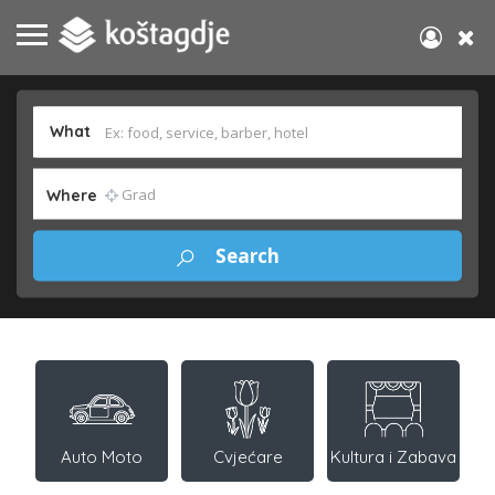
What
Where
Auto Moto
Cvjećare
Kultura i Zabava