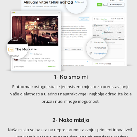
1- Ko smo mi
Platforma kostagdje.ba je jedinstveno mjesto za predstavljanje
Vaše djelatnosti a ujedno i najatraktivnije i najbolje odredište koje
pruža i nudi mnoge mogućnosti.
2- Naša misija
Naša misija se bazira na neprestanom razvoju i primjeni inovativnih
i konkretnih rješenja, te postavljanju novih standarda medija i