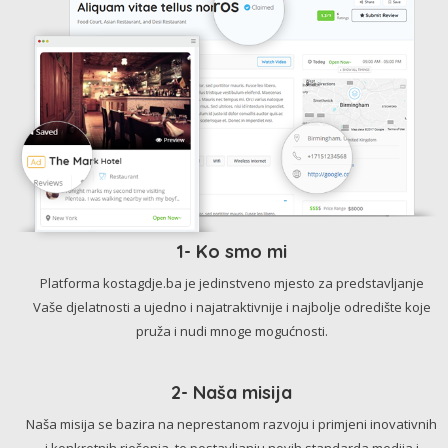
1- Ko smo mi
Platforma kostagdje.ba je jedinstveno mjesto za predstavljanje
Vaše djelatnosti a ujedno i najatraktivnije i najbolje odredište koje
pruža i nudi mnoge mogućnosti.
2- Naša misija
Naša misija se bazira na neprestanom razvoju i primjeni inovativnih
i konkretnih rješenja, te postavljanju novih standarda medija i