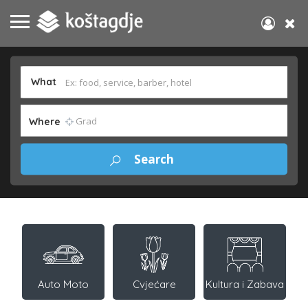
What
Where
Auto Moto
Cvjećare
Kultura i Zabava