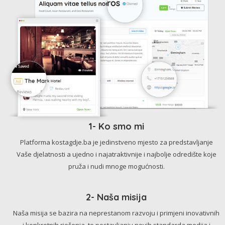
1- Ko smo mi
Platforma kostagdje.ba je jedinstveno mjesto za predstavljanje
Vaše djelatnosti a ujedno i najatraktivnije i najbolje odredište koje
pruža i nudi mnoge mogućnosti.
2- Naša misija
Naša misija se bazira na neprestanom razvoju i primjeni inovativnih
i konkretnih rješenja, te postavljanju novih standarda medija i