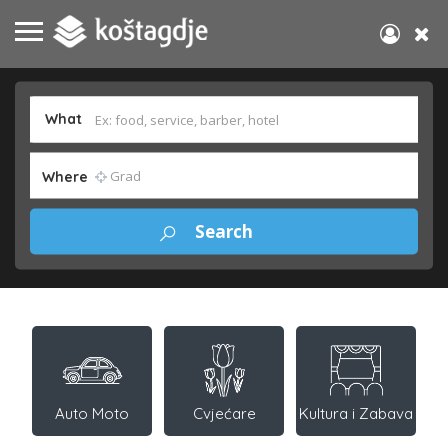
What
Where
Auto Moto
Cvjećare
Kultura i Zabava