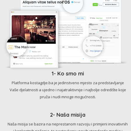
1- Ko smo mi
Platforma kostagdje.ba je jedinstveno mjesto za predstavljanje
Vaše djelatnosti a ujedno i najatraktivnije i najbolje odredište koje
pruža i nudi mnoge mogućnosti.
2- Naša misija
Naša misija se bazira na neprestanom razvoju i primjeni inovativnih
i konkretnih rješenja, te postavljanju novih standarda medija i