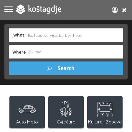
What
Where
Auto Moto
Cvjećare
Kultura i Zabava