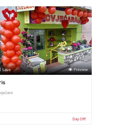
Preview
Save
ris
vjećare
Day Off!