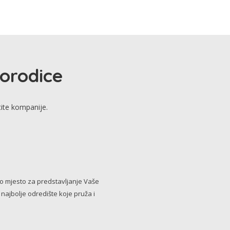
porodice
tite kompanije.
no mjesto za predstavljanje Vaše
i najbolje odredište koje pruža i