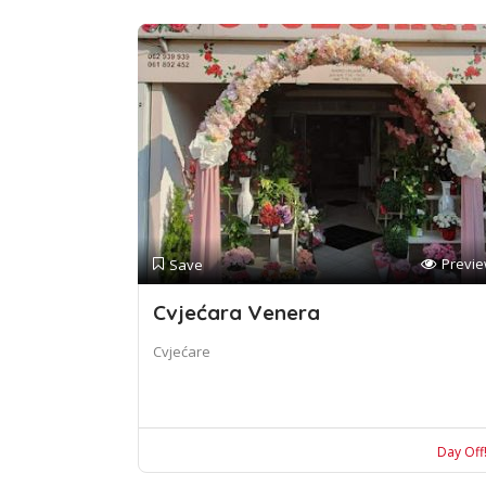
Previ
Save
Cvjećara Venera
Cvjećare
Day Off