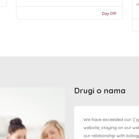
v
Day Off!
Drugi o nama
We have exceeded our `{`g
website, staying on our we
our relationship with listi