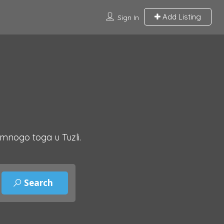
Add Listing
Sign In
 mnogo toga u Tuzli.