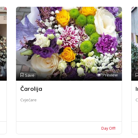
ew
Preview
Save
Čarolija
I
Cvjećare
C
!
Day Off!