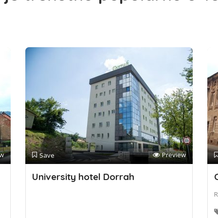
ew
Preview
Save
University hotel Dorrah
R