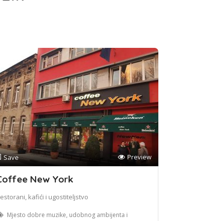
Preview
Save
Coffee New York
estorani, kafići i ugostiteljstvo
Mjesto dobre muzike, udobnog ambijenta i