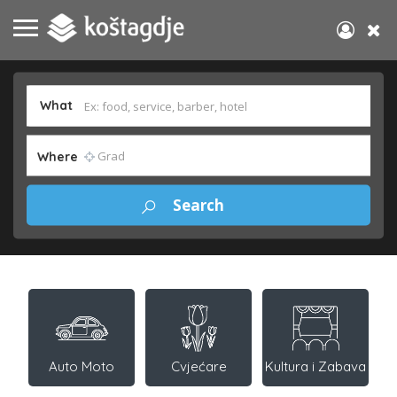
What
Where
Auto Moto
Cvjećare
Kultura i Zabava