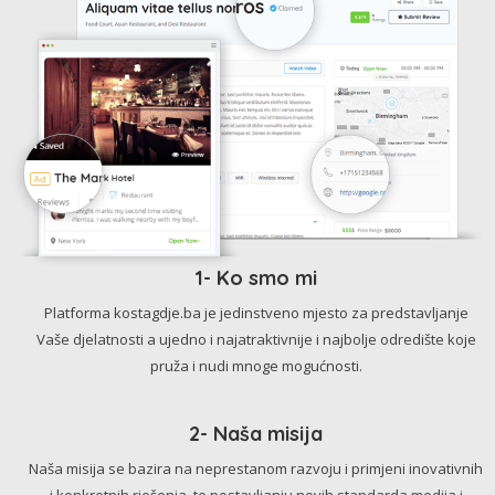
1- Ko smo mi
Platforma kostagdje.ba je jedinstveno mjesto za predstavljanje
Vaše djelatnosti a ujedno i najatraktivnije i najbolje odredište koje
pruža i nudi mnoge mogućnosti.
2- Naša misija
Naša misija se bazira na neprestanom razvoju i primjeni inovativnih
i konkretnih rješenja, te postavljanju novih standarda medija i