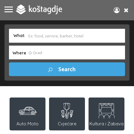
What
Where
Auto Moto
Cvjećare
Kultura i Zabava