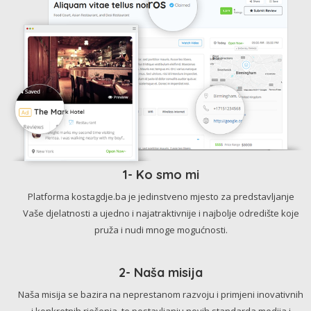
1- Ko smo mi
Platforma kostagdje.ba je jedinstveno mjesto za predstavljanje
Vaše djelatnosti a ujedno i najatraktivnije i najbolje odredište koje
pruža i nudi mnoge mogućnosti.
2- Naša misija
Naša misija se bazira na neprestanom razvoju i primjeni inovativnih
i konkretnih rješenja, te postavljanju novih standarda medija i