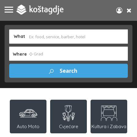
What
Where
Auto Moto
Cvjećare
Kultura i Zabava