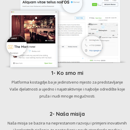
1- Ko smo mi
Platforma kostagdje.ba je jedinstveno mjesto za predstavljanje
Vaše djelatnosti a ujedno i najatraktivnije i najbolje odredište koje
pruža i nudi mnoge mogućnosti.
2- Naša misija
Naša misija se bazira na neprestanom razvoju i primjeni inovativnih
i konkretnih rješenja, te postavljanju novih standarda medija i