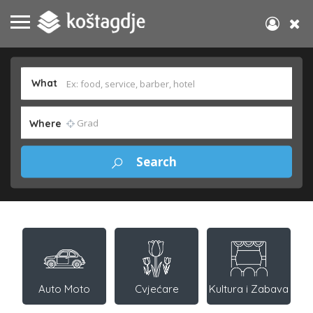
What
Where
Auto Moto
Cvjećare
Kultura i Zabava