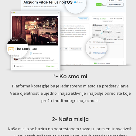
1- Ko smo mi
Platforma kostagdje.ba je jedinstveno mjesto za predstavljanje
Vaše djelatnosti a ujedno i najatraktivnije i najbolje odredište koje
pruža i nudi mnoge mogućnosti.
2- Naša misija
Naša misija se bazira na neprestanom razvoju i primjeni inovativnih
i konkretnih rješenja, te postavljanju novih standarda medija i