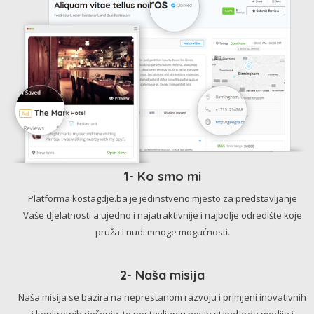
1- Ko smo mi
Platforma kostagdje.ba je jedinstveno mjesto za predstavljanje
Vaše djelatnosti a ujedno i najatraktivnije i najbolje odredište koje
pruža i nudi mnoge mogućnosti.
2- Naša misija
Naša misija se bazira na neprestanom razvoju i primjeni inovativnih
i konkretnih rješenja, te postavljanju novih standarda medija i