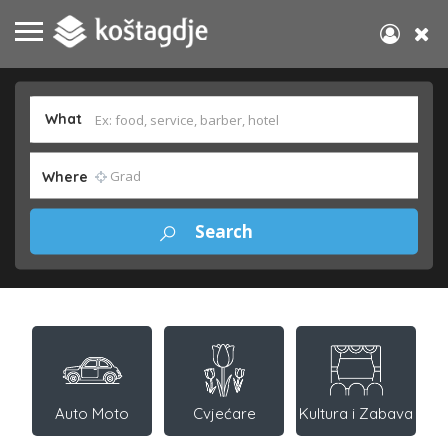
What
Where
Auto Moto
Cvjećare
Kultura i Zabava