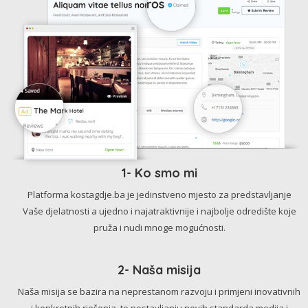
1- Ko smo mi
Platforma kostagdje.ba je jedinstveno mjesto za predstavljanje
Vaše djelatnosti a ujedno i najatraktivnije i najbolje odredište koje
pruža i nudi mnoge mogućnosti.
2- Naša misija
Naša misija se bazira na neprestanom razvoju i primjeni inovativnih
i konkretnih rješenja, te postavljanju novih standarda medija i