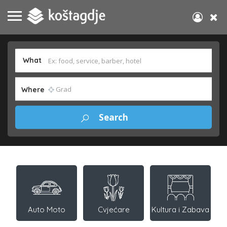
What
Where
Auto Moto
Cvjećare
Kultura i Zabava