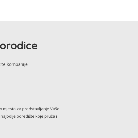
porodice
tite kompanije.
no mjesto za predstavljanje Vaše
i najbolje odredište koje pruža i