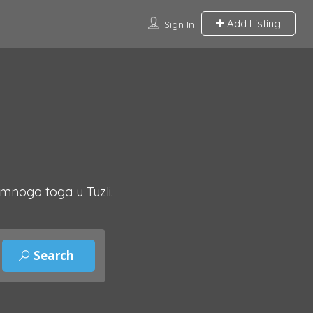
Add Listing
Sign In
 mnogo toga u Tuzli.