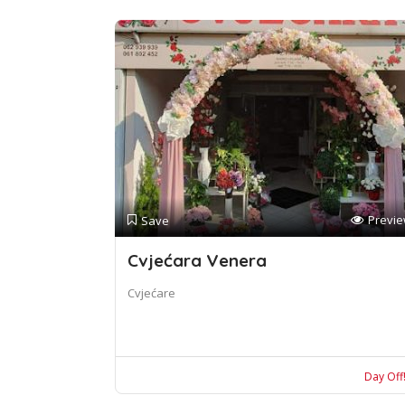
Previ
Save
Cvjećara Venera
Cvjećare
Day Off