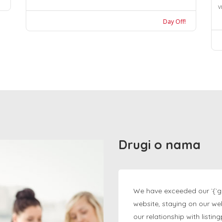
v
Day Off!
Drugi o nama
We have exceeded our `{`g
website, staying on our we
our relationship with listi