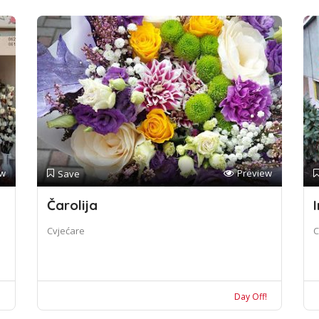
ew
Preview
Save
Čarolija
I
Cvjećare
C
!
Day Off!