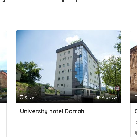
ew
Preview
Save
University hotel Dorrah
R