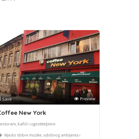
Preview
Save
Coffee New York
estorani, kafići i ugostiteljstvo
Mjesto dobre muzike, udobnog ambijenta i