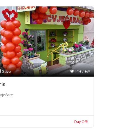
Preview
Save
ris
vjećare
Day Off!