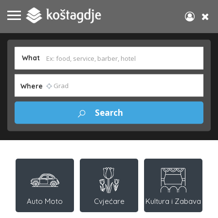
What
Where
Auto Moto
Cvjećare
Kultura i Zabava