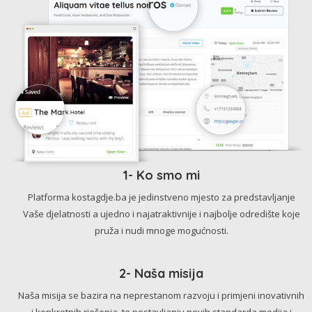
1- Ko smo mi
Platforma kostagdje.ba je jedinstveno mjesto za predstavljanje
Vaše djelatnosti a ujedno i najatraktivnije i najbolje odredište koje
pruža i nudi mnoge mogućnosti.
2- Naša misija
Naša misija se bazira na neprestanom razvoju i primjeni inovativnih
i konkretnih rješenja, te postavljanju novih standarda medija i