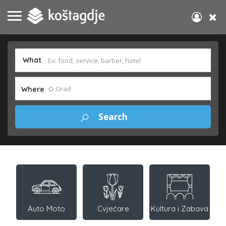
What
Where
Auto Moto
Cvjećare
Kultura i Zabava