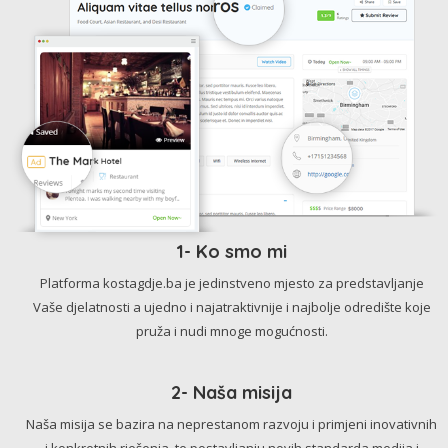
1- Ko smo mi
Platforma kostagdje.ba je jedinstveno mjesto za predstavljanje
Vaše djelatnosti a ujedno i najatraktivnije i najbolje odredište koje
pruža i nudi mnoge mogućnosti.
2- Naša misija
Naša misija se bazira na neprestanom razvoju i primjeni inovativnih
i konkretnih rješenja, te postavljanju novih standarda medija i