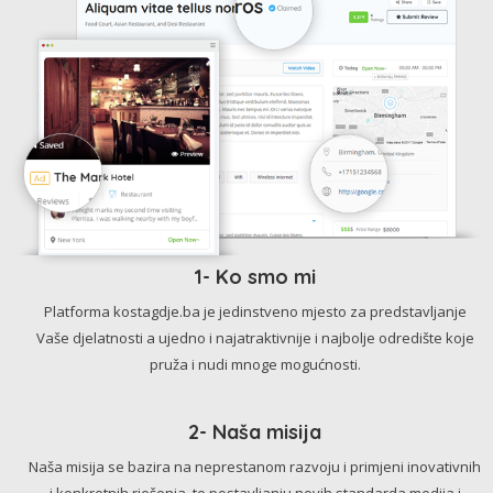
1- Ko smo mi
Platforma kostagdje.ba je jedinstveno mjesto za predstavljanje
Vaše djelatnosti a ujedno i najatraktivnije i najbolje odredište koje
pruža i nudi mnoge mogućnosti.
2- Naša misija
Naša misija se bazira na neprestanom razvoju i primjeni inovativnih
i konkretnih rješenja, te postavljanju novih standarda medija i