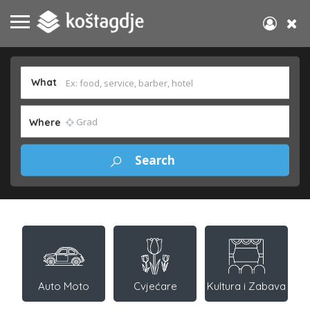
What
Where
Auto Moto
Cvjećare
Kultura i Zabava