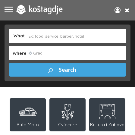
What
Where
Auto Moto
Cvjećare
Kultura i Zabava