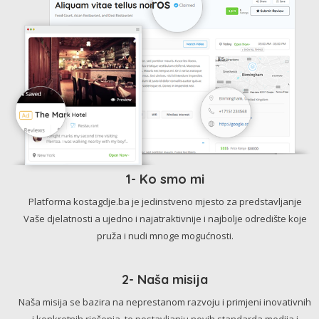
1- Ko smo mi
Platforma kostagdje.ba je jedinstveno mjesto za predstavljanje
Vaše djelatnosti a ujedno i najatraktivnije i najbolje odredište koje
pruža i nudi mnoge mogućnosti.
2- Naša misija
Naša misija se bazira na neprestanom razvoju i primjeni inovativnih
i konkretnih rješenja, te postavljanju novih standarda medija i