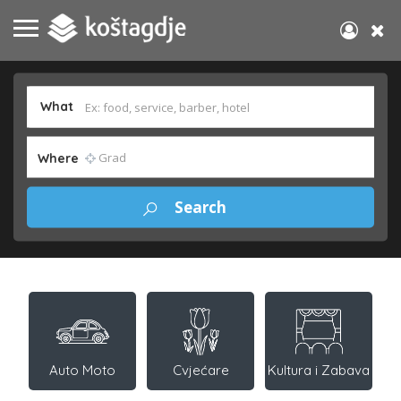
What
Where
Auto Moto
Cvjećare
Kultura i Zabava