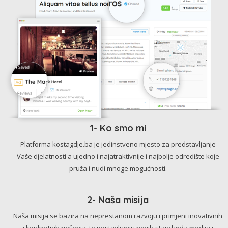
1- Ko smo mi
Platforma kostagdje.ba je jedinstveno mjesto za predstavljanje
Vaše djelatnosti a ujedno i najatraktivnije i najbolje odredište koje
pruža i nudi mnoge mogućnosti.
2- Naša misija
Naša misija se bazira na neprestanom razvoju i primjeni inovativnih
i konkretnih rješenja, te postavljanju novih standarda medija i