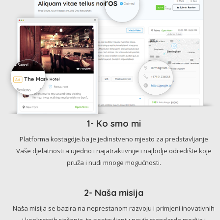
1- Ko smo mi
Platforma kostagdje.ba je jedinstveno mjesto za predstavljanje
Vaše djelatnosti a ujedno i najatraktivnije i najbolje odredište koje
pruža i nudi mnoge mogućnosti.
2- Naša misija
Naša misija se bazira na neprestanom razvoju i primjeni inovativnih
i konkretnih rješenja, te postavljanju novih standarda medija i