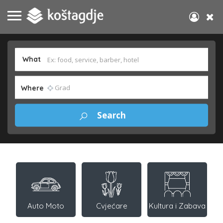
What
Where
Auto Moto
Cvjećare
Kultura i Zabava