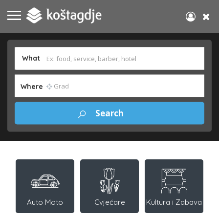
What
Where
Auto Moto
Cvjećare
Kultura i Zabava