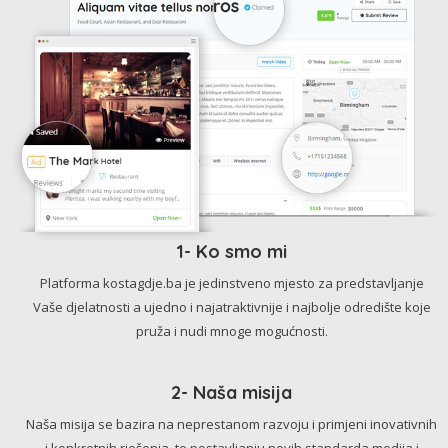
1- Ko smo mi
Platforma kostagdje.ba je jedinstveno mjesto za predstavljanje
Vaše djelatnosti a ujedno i najatraktivnije i najbolje odredište koje
pruža i nudi mnoge mogućnosti.
2- Naša misija
Naša misija se bazira na neprestanom razvoju i primjeni inovativnih
i konkretnih rješenja, te postavljanju novih standarda medija i