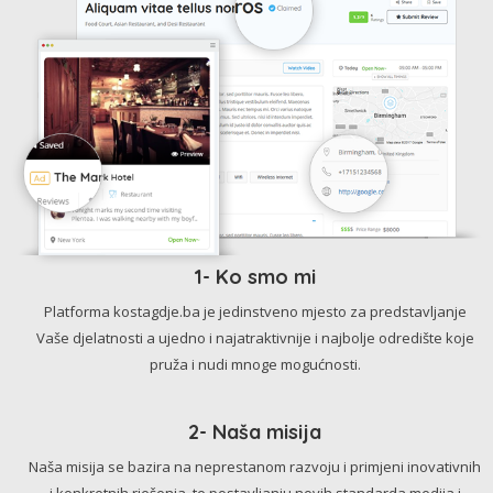
1- Ko smo mi
Platforma kostagdje.ba je jedinstveno mjesto za predstavljanje
Vaše djelatnosti a ujedno i najatraktivnije i najbolje odredište koje
pruža i nudi mnoge mogućnosti.
2- Naša misija
Naša misija se bazira na neprestanom razvoju i primjeni inovativnih
i konkretnih rješenja, te postavljanju novih standarda medija i