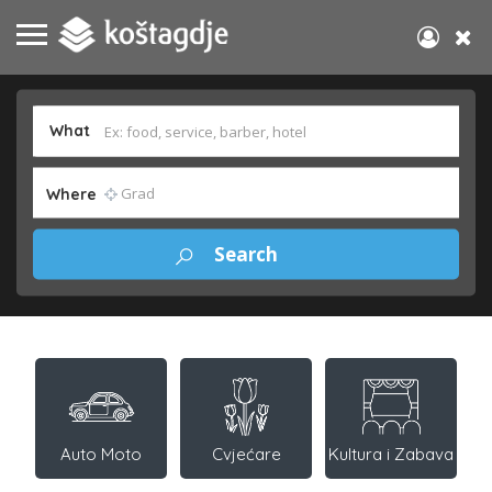
What
Where
Auto Moto
Cvjećare
Kultura i Zabava