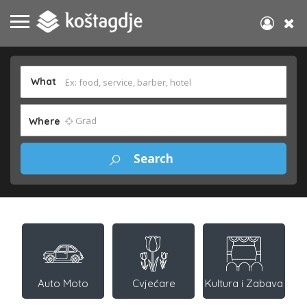
What
Where
Auto Moto
Cvjećare
Kultura i Zabava