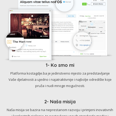
1- Ko smo mi
Platforma kostagdje.ba je jedinstveno mjesto za predstavljanje
Vaše djelatnosti a ujedno i najatraktivnije i najbolje odredište koje
pruža i nudi mnoge mogućnosti.
2- Naša misija
Naša misija se bazira na neprestanom razvoju i primjeni inovativnih
i konkretnih rješenja, te postavljanju novih standarda medija i