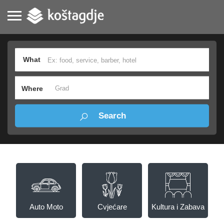
What
Where
Auto Moto
Cvjećare
Kultura i Zabava