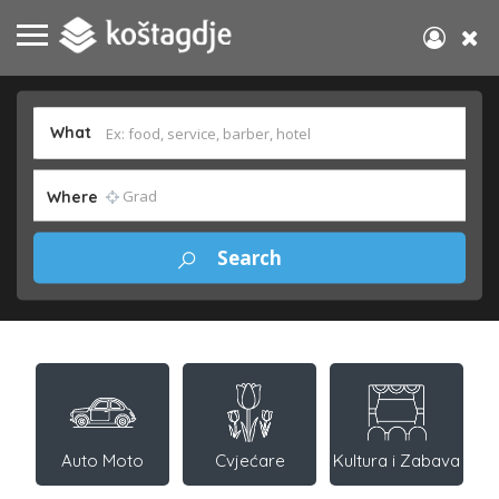
What
Where
Auto Moto
Cvjećare
Kultura i Zabava