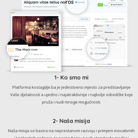
1- Ko smo mi
Platforma kostagdje.ba je jedinstveno mjesto za predstavljanje
Vaše djelatnosti a ujedno i najatraktivnije i najbolje odredište koje
pruža i nudi mnoge mogućnosti.
2- Naša misija
Naša misija se bazira na neprestanom razvoju i primjeni inovativnih
i konkretnih rješenja, te postavljanju novih standarda medija i