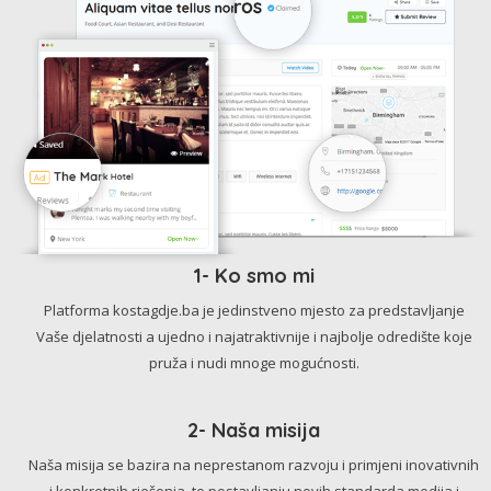
1- Ko smo mi
Platforma kostagdje.ba je jedinstveno mjesto za predstavljanje
Vaše djelatnosti a ujedno i najatraktivnije i najbolje odredište koje
pruža i nudi mnoge mogućnosti.
2- Naša misija
Naša misija se bazira na neprestanom razvoju i primjeni inovativnih
i konkretnih rješenja, te postavljanju novih standarda medija i