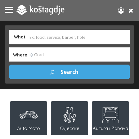
What
Where
Auto Moto
Cvjećare
Kultura i Zabava