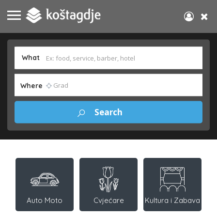
What
Where
Auto Moto
Cvjećare
Kultura i Zabava