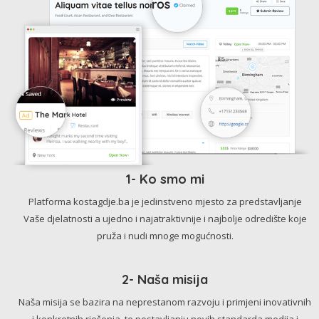
1- Ko smo mi
Platforma kostagdje.ba je jedinstveno mjesto za predstavljanje
Vaše djelatnosti a ujedno i najatraktivnije i najbolje odredište koje
pruža i nudi mnoge mogućnosti.
2- Naša misija
Naša misija se bazira na neprestanom razvoju i primjeni inovativnih
i konkretnih rješenja, te postavljanju novih standarda medija i