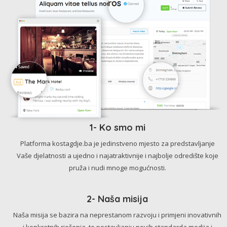
1- Ko smo mi
Platforma kostagdje.ba je jedinstveno mjesto za predstavljanje
Vaše djelatnosti a ujedno i najatraktivnije i najbolje odredište koje
pruža i nudi mnoge mogućnosti.
2- Naša misija
Naša misija se bazira na neprestanom razvoju i primjeni inovativnih
i konkretnih rješenja, te postavljanju novih standarda medija i