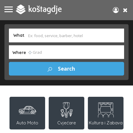
What
Where
Auto Moto
Cvjećare
Kultura i Zabava