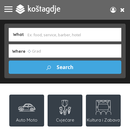
What
Where
Auto Moto
Cvjećare
Kultura i Zabava