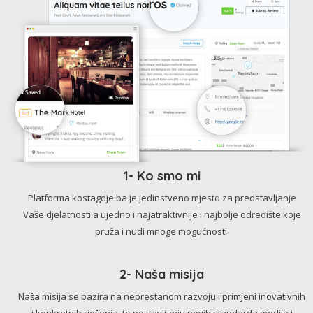
1- Ko smo mi
Platforma kostagdje.ba je jedinstveno mjesto za predstavljanje
Vaše djelatnosti a ujedno i najatraktivnije i najbolje odredište koje
pruža i nudi mnoge mogućnosti.
2- Naša misija
Naša misija se bazira na neprestanom razvoju i primjeni inovativnih
i konkretnih rješenja, te postavljanju novih standarda medija i