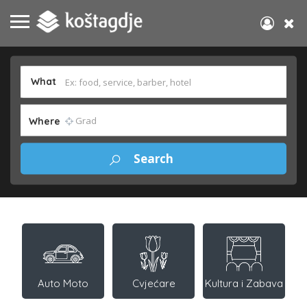
What
Where
Auto Moto
Cvjećare
Kultura i Zabava