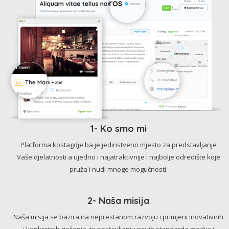
1- Ko smo mi
Platforma kostagdje.ba je jedinstveno mjesto za predstavljanje
Vaše djelatnosti a ujedno i najatraktivnije i najbolje odredište koje
pruža i nudi mnoge mogućnosti.
2- Naša misija
Naša misija se bazira na neprestanom razvoju i primjeni inovativnih
i konkretnih rješenja, te postavljanju novih standarda medija i