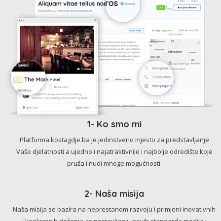
1- Ko smo mi
Platforma kostagdje.ba je jedinstveno mjesto za predstavljanje
Vaše djelatnosti a ujedno i najatraktivnije i najbolje odredište koje
pruža i nudi mnoge mogućnosti.
2- Naša misija
Naša misija se bazira na neprestanom razvoju i primjeni inovativnih
i konkretnih rješenja, te postavljanju novih standarda medija i