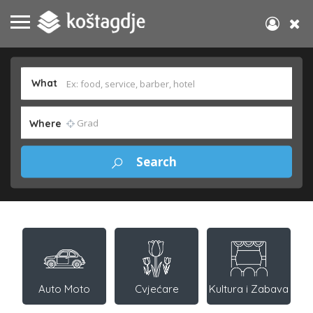
What
Where
Auto Moto
Cvjećare
Kultura i Zabava