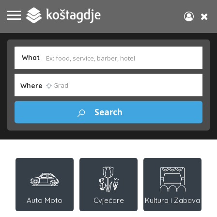
What
Where
Auto Moto
Cvjećare
Kultura i Zabava