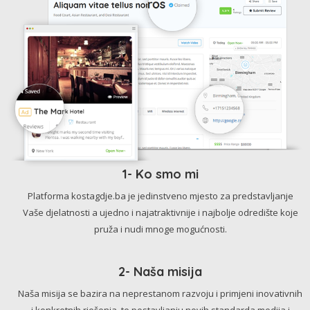
1- Ko smo mi
Platforma kostagdje.ba je jedinstveno mjesto za predstavljanje
Vaše djelatnosti a ujedno i najatraktivnije i najbolje odredište koje
pruža i nudi mnoge mogućnosti.
2- Naša misija
Naša misija se bazira na neprestanom razvoju i primjeni inovativnih
i konkretnih rješenja, te postavljanju novih standarda medija i