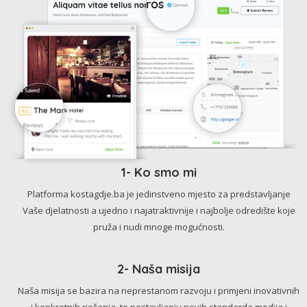
1- Ko smo mi
Platforma kostagdje.ba je jedinstveno mjesto za predstavljanje
Vaše djelatnosti a ujedno i najatraktivnije i najbolje odredište koje
pruža i nudi mnoge mogućnosti.
2- Naša misija
Naša misija se bazira na neprestanom razvoju i primjeni inovativnih
i konkretnih rješenja, te postavljanju novih standarda medija i