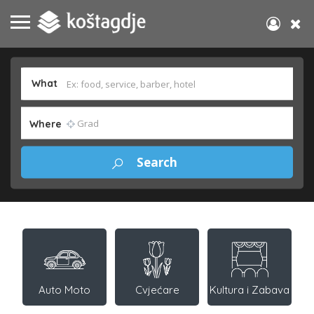
What
Where
Auto Moto
Cvjećare
Kultura i Zabava