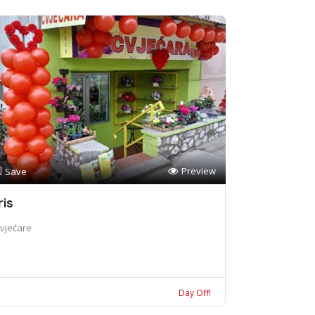
Preview
Save
ris
vjećare
Day Off!