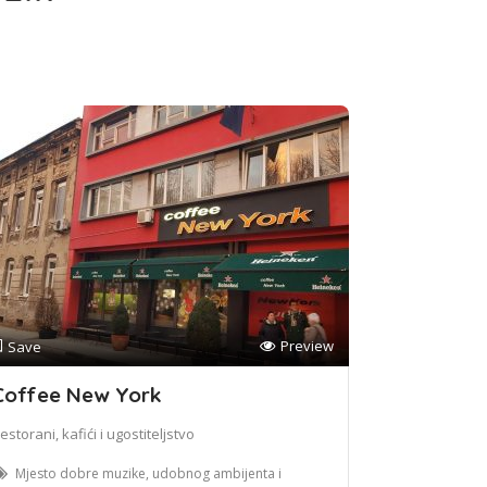
Preview
Save
Coffee New York
estorani, kafići i ugostiteljstvo
Mjesto dobre muzike, udobnog ambijenta i