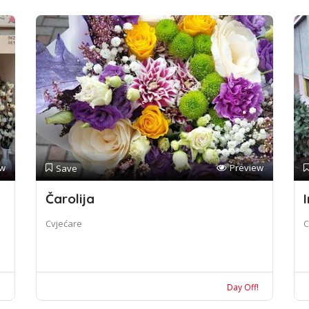
ew
Preview
Save
Čarolija
I
Cvjećare
C
!
Day Off!