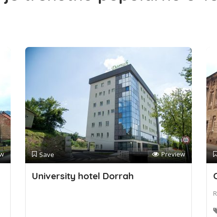
ew
Preview
Save
University hotel Dorrah
R