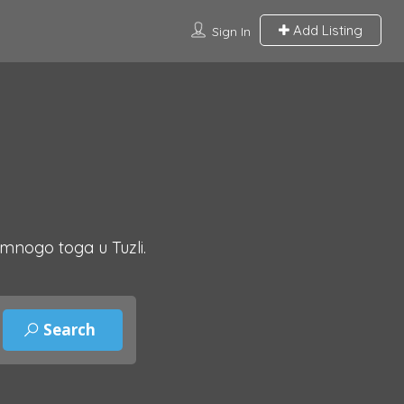
Add Listing
Sign In
 mnogo toga u Tuzli.