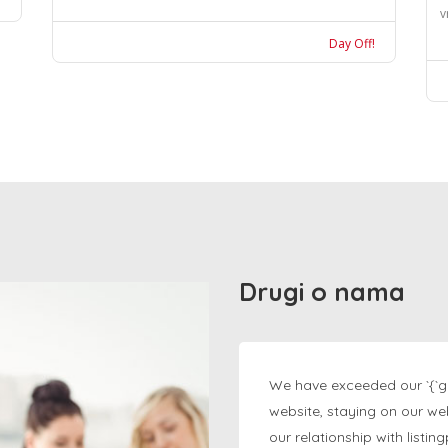
v
Day Off!
Drugi o nama
We have exceeded our `{`g
website, staying on our we
our relationship with listi