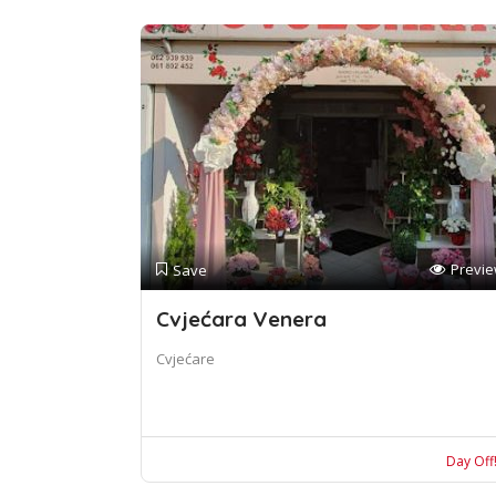
Previ
Save
Cvjećara Venera
Cvjećare
Day Off