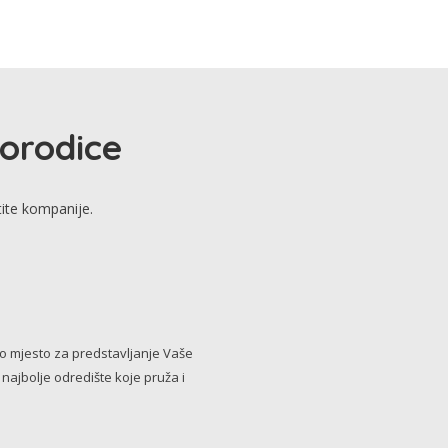
porodice
tite kompanije.
no mjesto za predstavljanje Vaše
i najbolje odredište koje pruža i