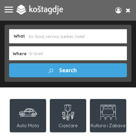
What
Where
Auto Moto
Cvjećare
Kultura i Zabava