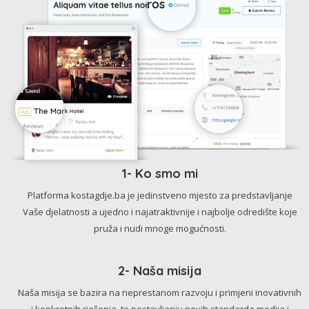
1- Ko smo mi
Platforma kostagdje.ba je jedinstveno mjesto za predstavljanje
Vaše djelatnosti a ujedno i najatraktivnije i najbolje odredište koje
pruža i nudi mnoge mogućnosti.
2- Naša misija
Naša misija se bazira na neprestanom razvoju i primjeni inovativnih
i konkretnih rješenja, te postavljanju novih standarda medija i