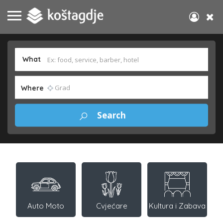
What
Where
Auto Moto
Cvjećare
Kultura i Zabava