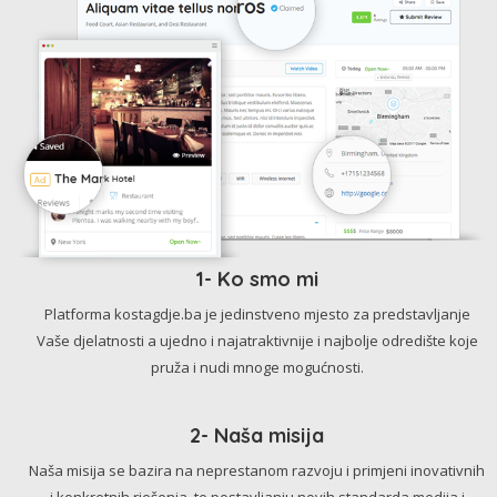
1- Ko smo mi
Platforma kostagdje.ba je jedinstveno mjesto za predstavljanje
Vaše djelatnosti a ujedno i najatraktivnije i najbolje odredište koje
pruža i nudi mnoge mogućnosti.
2- Naša misija
Naša misija se bazira na neprestanom razvoju i primjeni inovativnih
i konkretnih rješenja, te postavljanju novih standarda medija i