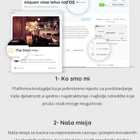
1- Ko smo mi
Platforma kostagdje.ba je jedinstveno mjesto za predstavljanje
Vaše djelatnosti a ujedno i najatraktivnije i najbolje odredište koje
pruža i nudi mnoge mogućnosti.
2- Naša misija
Naša misija se bazira na neprestanom razvoju i primjeni inovativnih
i konkretnih rješenja, te postavljanju novih standarda medija i