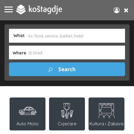
What
Where
Auto Moto
Cvjećare
Kultura i Zabava