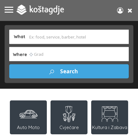
What
Where
Auto Moto
Cvjećare
Kultura i Zabava