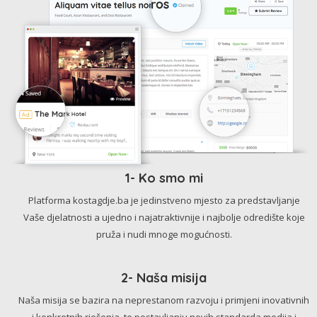
1- Ko smo mi
Platforma kostagdje.ba je jedinstveno mjesto za predstavljanje
Vaše djelatnosti a ujedno i najatraktivnije i najbolje odredište koje
pruža i nudi mnoge mogućnosti.
2- Naša misija
Naša misija se bazira na neprestanom razvoju i primjeni inovativnih
i konkretnih rješenja, te postavljanju novih standarda medija i