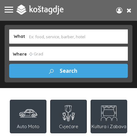
What
Where
Auto Moto
Cvjećare
Kultura i Zabava