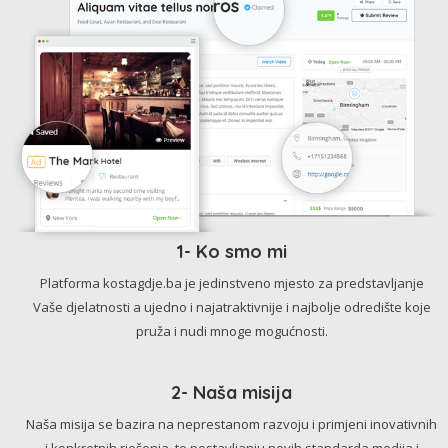
1- Ko smo mi
Platforma kostagdje.ba je jedinstveno mjesto za predstavljanje
Vaše djelatnosti a ujedno i najatraktivnije i najbolje odredište koje
pruža i nudi mnoge mogućnosti.
2- Naša misija
Naša misija se bazira na neprestanom razvoju i primjeni inovativnih
i konkretnih rješenja, te postavljanju novih standarda medija i