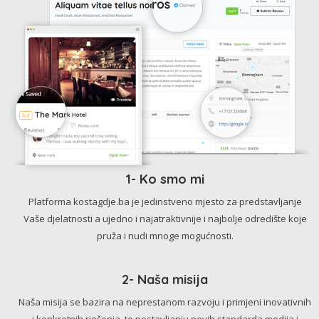
1- Ko smo mi
Platforma kostagdje.ba je jedinstveno mjesto za predstavljanje
Vaše djelatnosti a ujedno i najatraktivnije i najbolje odredište koje
pruža i nudi mnoge mogućnosti.
2- Naša misija
Naša misija se bazira na neprestanom razvoju i primjeni inovativnih
i konkretnih rješenja, te postavljanju novih standarda medija i