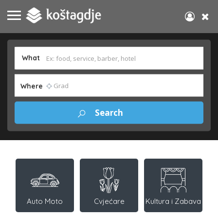
What
Where
Auto Moto
Cvjećare
Kultura i Zabava