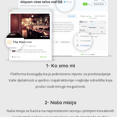
1- Ko smo mi
Platforma kostagdje.ba je jedinstveno mjesto za predstavljanje
Vaše djelatnosti a ujedno i najatraktivnije i najbolje odredište koje
pruža i nudi mnoge mogućnosti.
2- Naša misija
Naša misija se bazira na neprestanom razvoju i primjeni inovativnih
i konkretnih rješenja, te postavljanju novih standarda medija i