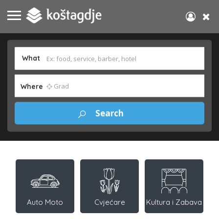
What
Where
Auto Moto
Cvjećare
Kultura i Zabava